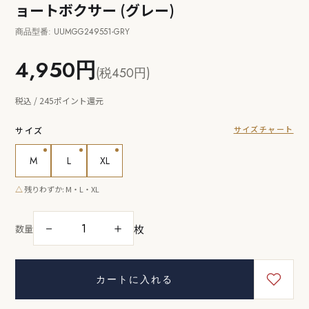
ョートボクサー (グレー)
商品型番: UUMGG249551-GRY
4,950円
(税450円)
税込 / 245ポイント還元
サイズチャート
サイズ
M
L
XL
△
残りわずか: M・L・XL
枚
－
＋
数量
カートに入れる